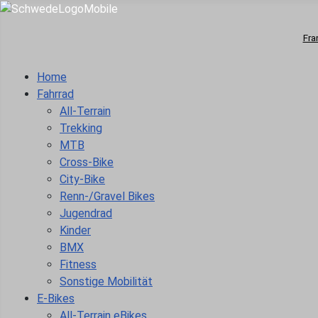
Fra
Home
Fahrrad
All-Terrain
Trekking
MTB
Cross-Bike
City-Bike
Renn-/Gravel Bikes
Jugendrad
Kinder
BMX
Fitness
Sonstige Mobilität
E-Bikes
All-Terrain eBikes