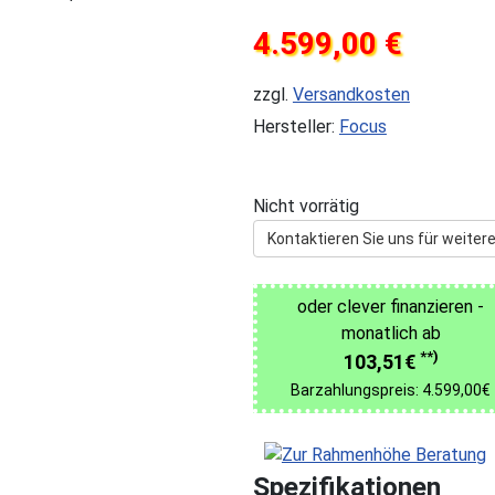
4.599,00 €
zzgl.
Versandkosten
Hersteller:
Focus
Nicht vorrätig
Kontaktieren Sie uns für weitere
oder clever finanzieren -
monatlich ab
**)
103,51€
Barzahlungspreis: 4.599,00€
Spezifikationen