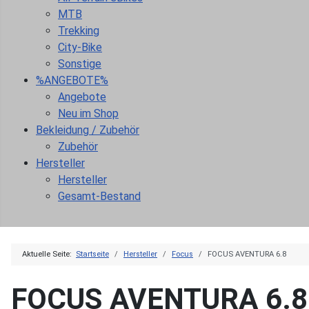
MTB
Trekking
City-Bike
Sonstige
%ANGEBOTE%
Angebote
Neu im Shop
Bekleidung / Zubehör
Zubehör
Hersteller
Hersteller
Gesamt-Bestand
Aktuelle Seite:
Startseite
Hersteller
Focus
FOCUS AVENTURA 6.8
FOCUS AVENTURA 6.8