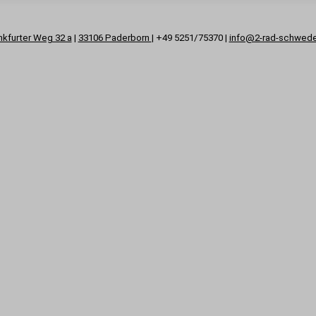
nkfurter Weg 32 a
|
33106 Paderborn
| +49 5251/75370 |
info@2-rad-schwed