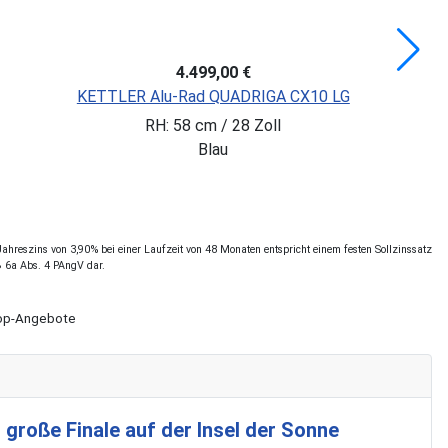
3.249,00 €
KALKHOFF ENDEAVOUR 3.B MOVE
RH: 53 cm / 28 Zoll
Grau
hreszins von 3,90% bei einer Laufzeit von 48 Monaten entspricht einem festen Sollzinssatz
§ 6a Abs. 4 PAngV dar.
Shop-Angebote
 große Finale auf der Insel der Sonne