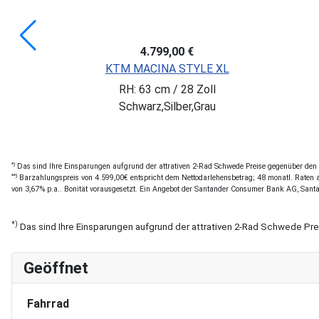
3.289,30 €
4.699,00 €
*)
Sie SPAREN: 1.409,70 €
HERCULES Futura Max I-12
RH: 49 cm / 28 Zoll
Sonstige
*)
Das sind Ihre Einsparungen aufgrund der attrativen 2-Rad Schwede Preise gegenüber den of
**)
Barzahlungspreis von 4.599,00€ entspricht dem Nettodarlehensbetrag; 48 monatl. Raten a 
von 3,67% p.a.. Bonität vorausgesetzt. Ein Angebot der Santander Consumer Bank AG, Sant
*)
Das sind Ihre Einsparungen aufgrund der attrativen 2-Rad Schwede Pr
Geöffnet
Fahrrad