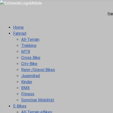
Fra
Home
Fahrrad
All-Terrain
Trekking
MTB
Cross-Bike
City-Bike
Renn-/Gravel Bikes
Jugendrad
Kinder
BMX
Fitness
Sonstige Mobilität
E-Bikes
All-Terrain eBikes