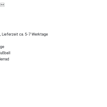

, Lieferzeit ca. 5-7 Werktage
uge
Fußball
derrad