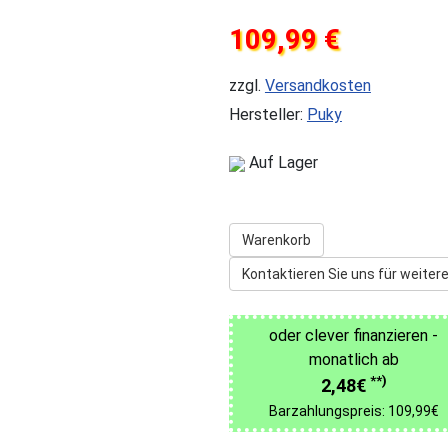
109,99 €
zzgl.
Versandkosten
Hersteller:
Puky
Auf Lager
Warenkorb
Kontaktieren Sie uns für weitere
oder clever finanzieren -
monatlich ab
**)
2,48€
Barzahlungspreis: 109,99€