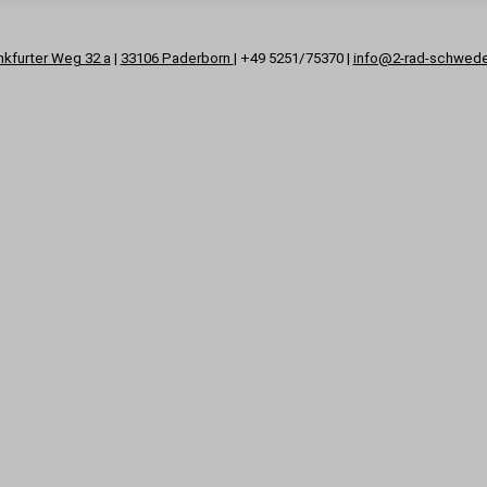
nkfurter Weg 32 a
|
33106 Paderborn
| +49 5251/75370 |
info@2-rad-schwed