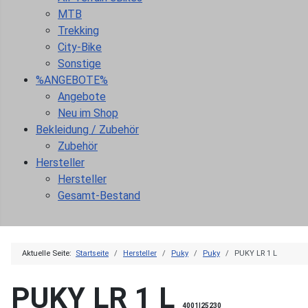
MTB
Trekking
City-Bike
Sonstige
%ANGEBOTE%
Angebote
Neu im Shop
Bekleidung / Zubehör
Zubehör
Hersteller
Hersteller
Gesamt-Bestand
Aktuelle Seite:
Startseite
Hersteller
Puky
Puky
PUKY LR 1 L
PUKY LR 1 L
4001|25230