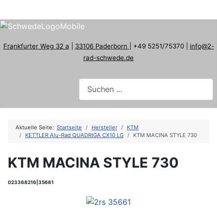
Frankfurter Weg 32 a
|
33106 Paderborn
| +49 5251/75370 |
info@2-
rad-schwede.de
Aktuelle Seite:
Startseite
Hersteller
KTM
KETTLER Alu-Rad QUADRIGA CX10 LG
KTM MACINA STYLE 730
KTM MACINA STYLE 730
023368216|35661