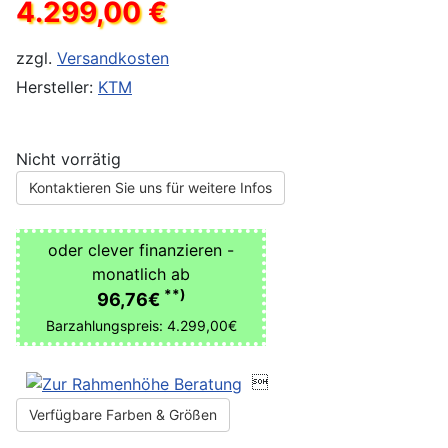
4.299,00 €
zzgl.
Versandkosten
Hersteller:
KTM
Nicht vorrätig
Kontaktieren Sie uns für weitere Infos
oder clever finanzieren -
monatlich ab
**)
96,76€
Barzahlungspreis: 4.299,00€

Verfügbare Farben & Größen