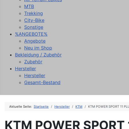
MTB
Trekking
City-Bike
Sonstige
%ANGEBOTE%
Angebote
Neu im Shop
Bekleidung / Zubehör
Zubehör
Hersteller
Hersteller
Gesamt-Bestand
Aktuelle Seite:
Startseite
Hersteller
KTM
KTM POWER SPORT 11 PL
KTM POWER SPORT 