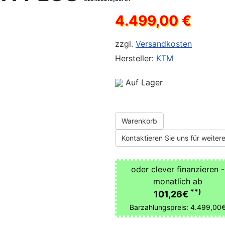
4.499,00 €
zzgl.
Versandkosten
Hersteller:
KTM
Auf Lager
Warenkorb
Kontaktieren Sie uns für weitere
oder clever finanzieren -
monatlich ab
**)
101,26€
Barzahlungspreis: 4.499,00