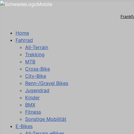
Frankf
Home
Fahrrad
All-Terrain
Trekking
MTB
Cross-Bike
City-Bike
Renn-/Gravel Bikes
Jugendrad
Kinder
BMX
Fitness
Sonstige Mobilität
E-Bikes
All-Terrain eBikes