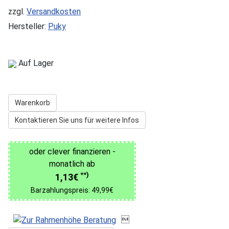
zzgl.
Versandkosten
Hersteller:
Puky
Auf Lager
Warenkorb
Kontaktieren Sie uns für weitere Infos
oder clever finanzieren -
monatlich ab
**)
1,13€
Barzahlungspreis: 49,99€
