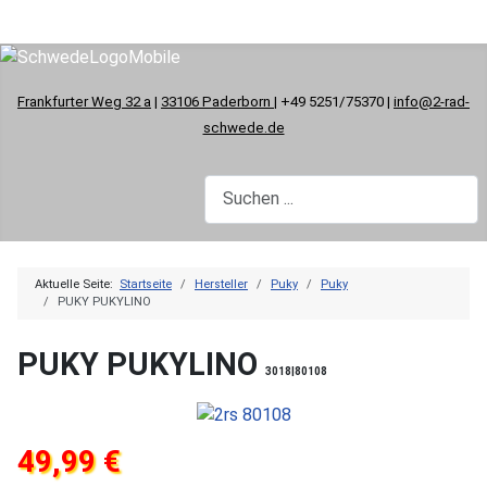
Frankfurter Weg 32 a
|
33106 Paderborn
| +49 5251/75370 |
info@2-rad-
schwede.de
Aktuelle Seite:
Startseite
Hersteller
Puky
Puky
PUKY PUKYLINO
PUKY PUKYLINO
3018|80108
49,99 €