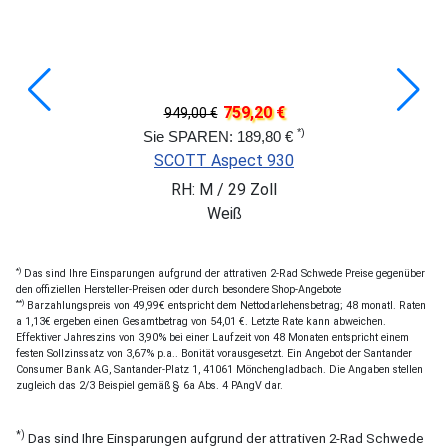
759,20 €
949,00 €
*)
Sie SPAREN: 189,80 €
SCOTT Aspect 930
RH: M / 29 Zoll
Weiß
*)
Das sind Ihre Einsparungen aufgrund der attrativen 2-Rad Schwede Preise gegenüber
den offiziellen Hersteller-Preisen oder durch besondere Shop-Angebote
**)
Barzahlungspreis von 49,99€ entspricht dem Nettodarlehensbetrag; 48 monatl. Raten
a 1,13€ ergeben einen Gesamtbetrag von 54,01 €. Letzte Rate kann abweichen.
Effektiver Jahreszins von 3,90% bei einer Laufzeit von 48 Monaten entspricht einem
festen Sollzinssatz von 3,67% p.a.. Bonität vorausgesetzt. Ein Angebot der Santander
Consumer Bank AG, Santander-Platz 1, 41061 Mönchengladbach. Die Angaben stellen
zugleich das 2/3 Beispiel gemäß § 6a Abs. 4 PAngV dar.
*)
Das sind Ihre Einsparungen aufgrund der attrativen 2-Rad Schwede