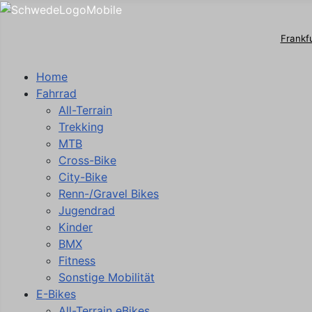
Frankf
Home
Fahrrad
All-Terrain
Trekking
MTB
Cross-Bike
City-Bike
Renn-/Gravel Bikes
Jugendrad
Kinder
BMX
Fitness
Sonstige Mobilität
E-Bikes
All-Terrain eBikes