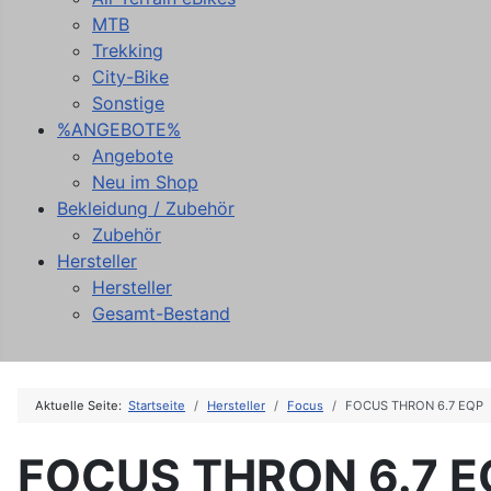
MTB
Trekking
City-Bike
Sonstige
%ANGEBOTE%
Angebote
Neu im Shop
Bekleidung / Zubehör
Zubehör
Hersteller
Hersteller
Gesamt-Bestand
Aktuelle Seite:
Startseite
Hersteller
Focus
FOCUS THRON 6.7 EQP
FOCUS THRON 6.7 E