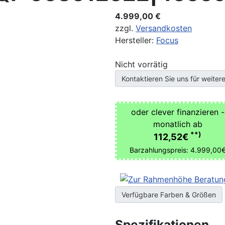
4.999,00 €
zzgl.
Versandkosten
Hersteller:
Focus
Nicht vorrätig
Kontaktieren Sie uns für weitere
oder clever finanzieren -
monatlich ab
**)
112,52€
Barzahlungspreis: 4.999,00
Verfügbare Farben & Größen
Spezifikationen