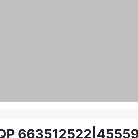
QP
663512522|4555