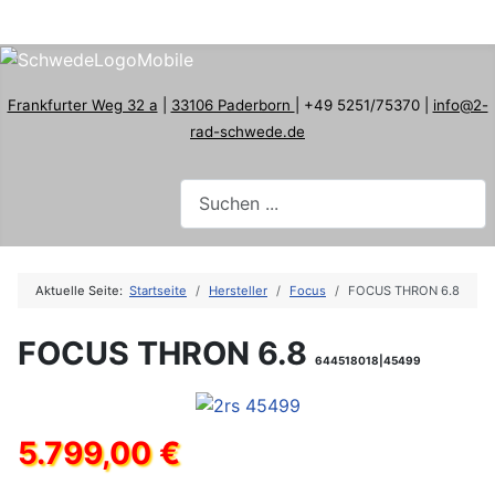
Frankfurter Weg 32 a
|
33106 Paderborn
| +49 5251/75370 |
info@2-
rad-schwede.de
Aktuelle Seite:
Startseite
Hersteller
Focus
FOCUS THRON 6.8
FOCUS THRON 6.8
644518018|45499
5.799,00 €