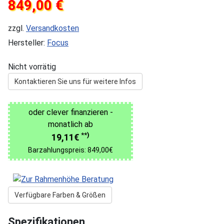
849,00 €
zzgl.
Versandkosten
Hersteller:
Focus
Nicht vorrätig
Kontaktieren Sie uns für weitere Infos
oder clever finanzieren -
monatlich ab
**)
19,11€
Barzahlungspreis: 849,00€
Verfügbare Farben & Größen
Spezifikationen