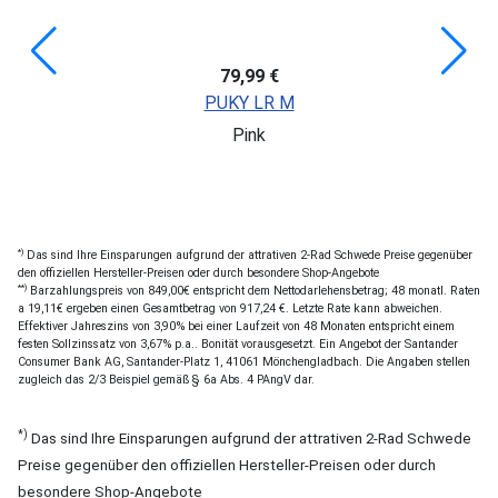
79,99 €
PUKY LR M
Pink
*)
Das sind Ihre Einsparungen aufgrund der attrativen 2-Rad Schwede Preise gegenüber
den offiziellen Hersteller-Preisen oder durch besondere Shop-Angebote
**)
Barzahlungspreis von 849,00€ entspricht dem Nettodarlehensbetrag; 48 monatl. Raten
a 19,11€ ergeben einen Gesamtbetrag von 917,24 €. Letzte Rate kann abweichen.
Effektiver Jahreszins von 3,90% bei einer Laufzeit von 48 Monaten entspricht einem
festen Sollzinssatz von 3,67% p.a.. Bonität vorausgesetzt. Ein Angebot der Santander
Consumer Bank AG, Santander-Platz 1, 41061 Mönchengladbach. Die Angaben stellen
zugleich das 2/3 Beispiel gemäß § 6a Abs. 4 PAngV dar.
*)
Das sind Ihre Einsparungen aufgrund der attrativen 2-Rad Schwede
Preise gegenüber den offiziellen Hersteller-Preisen oder durch
besondere Shop-Angebote