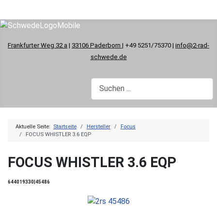
Frankfurter Weg 32 a
|
33106 Paderborn
| +49 5251/75370 |
info@2-rad-
schwede.de
Aktuelle Seite:
Startseite
Hersteller
Focus
FOCUS WHISTLER 3.6 EQP
FOCUS WHISTLER 3.6 EQP
644019330|45486