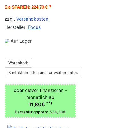
*)
Sie SPAREN: 224,70 €
zzgl.
Versandkosten
Hersteller:
Focus
Auf Lager
Warenkorb
Kontaktieren Sie uns für weitere Infos
oder clever finanzieren -
monatlich ab
**)
11,80€
Barzahlungspreis: 524,30€