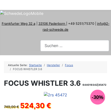
Frankfurter Weg 32 a
|
33106 Paderborn
| +49 5251/75370 |
info@2-
rad-schwede.de
Aktuelle Seite:
Startseite
Hersteller
Focus
FOCUS WHISTLER 3.6
FOCUS WHISTLER 3.6
644019342|45472
-30%
524,30 €
749,00 €