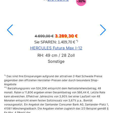
-30%
3.289,30 €
4.699,00 €
*)
Sie SPAREN: 1.409,70 €
HERCULES Futura Max I-12
RH: 49 cm / 28 Zoll
Sonstige
*)
Das sind Ihre Einsparungen aufgrund der attrativen 2-Rad Schwede Preise
gegenüber den offiziellen Hersteller-Preisen oder durch besondere Shop-
Angebote
**)
Barzahlungspreis von 524,30€ entspricht dem Nettodarlehensbetrag; 48
monatl. Raten a 11,80€ ergeben einen Gesamtbetrag von 566,44 €. Letzte Rate
kann abweichen. Effektiver Jahreszins von 3,90% bei einer Laufzeit von 48
Monaten entspricht einem festen Sollzinssatz von 3,67% p.a.. Bonität
vorausgesetzt. Ein Angebot der Santander Consumer Bank AG, Santander-Platz 1,
41061 Mönchengladbach. Die Angaben stellen zugleich das 2/3 Beispiel gemäß §
6a Abs. 4 PAngV dar.