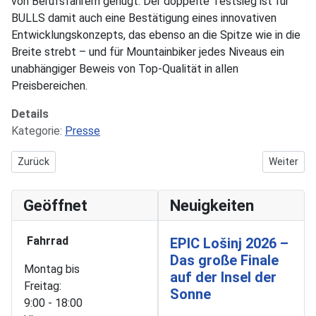
von Berufsfahrern genügt. Der doppelte Testsieg ist für
BULLS damit auch eine Bestätigung eines innovativen
Entwicklungskonzepts, das ebenso an die Spitze wie in die
Breite strebt – und für Mountainbiker jedes Niveaus ein
unabhängiger Beweis von Top-Qualität in allen
Preisbereichen.
Details
Kategorie:
Presse
Vorheriger Beitrag: E-Bikes und MTBs von BULLS und PEGASUS sta
Nächster B
Zurück
Weiter
Geöffnet
Neuigkeiten
Fahrrad
EPIC Lošinj 2026 –
Das große Finale
Montag bis
auf der Insel der
Freitag:
Sonne
9:00 - 18:00