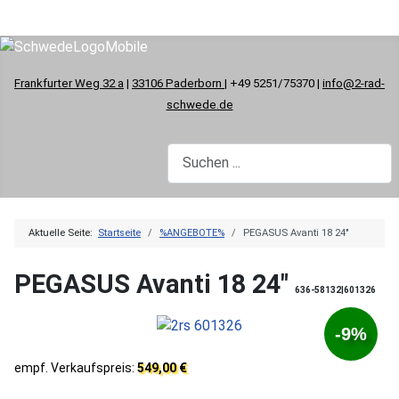
Frankfurter Weg 32 a
|
33106 Paderborn
| +49 5251/75370 |
info@2-rad-
schwede.de
Aktuelle Seite:
Startseite
%ANGEBOTE%
PEGASUS Avanti 18 24"
PEGASUS Avanti 18 24"
636-58132|601326
-9%
empf. Verkaufspreis:
549,00 €