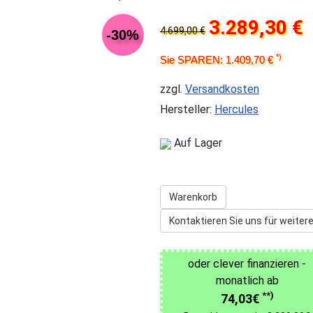
3.289,30 €
4.699,00 €
-30%
*)
Sie SPAREN: 1.409,70 €
zzgl.
Versandkosten
Hersteller:
Hercules
Auf Lager
Warenkorb
Kontaktieren Sie uns für weitere
oder clever finanzieren -
monatlich ab
**)
74,03€