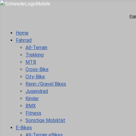
Fra
Home
Fahrrad
All-Terrain
Trekking
MTB
Cross-Bike
City-Bike
Renn-/Gravel Bikes
Jugendrad
Kinder
BMX
Fitness
Sonstige Mobilität
E-Bikes
All-Terrain eBikes