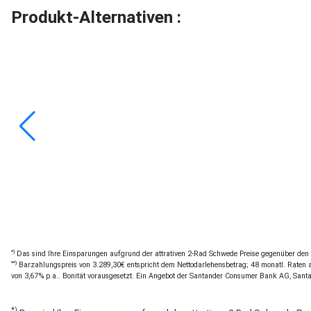
Produkt-Alternativen :
*)
Das sind Ihre Einsparungen aufgrund der attrativen 2-Rad Schwede Preise gegenüber den of
**)
Barzahlungspreis von 3.289,30€ entspricht dem Nettodarlehensbetrag; 48 monatl. Raten a 
von 3,67% p.a.. Bonität vorausgesetzt. Ein Angebot der Santander Consumer Bank AG, Sant
*)