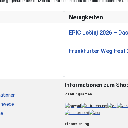
eise gegenüber den offiziellen Hersteller-Preisen oder durch besondere 
Neuigkeiten
EPIC Lošinj 2026 – Das
Frankfurter Weg Fest
Informationen zum Sho
Zahlungsarten
ationen
chwede
he
Finanzierung