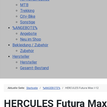
MTB
Trekking
City-Bike
Sonstige
%ANGEBOTE%
Angebote
Neu im Shop
Bekleidung / Zubehör
Zubehör
Hersteller
Hersteller
Gesamt-Bestand
Aktuelle Seite:
Startseite
%ANGEBOTE%
HERCULES Futura Max I-12
HERCULES Futura Max