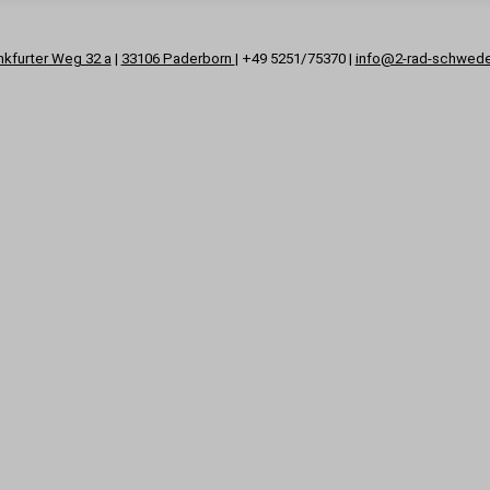
nkfurter Weg 32 a
|
33106 Paderborn
| +49 5251/75370 |
info@2-rad-schwed