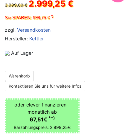
2.999,25 €
3.999,00 €
*)
Sie SPAREN: 999,75 €
zzgl.
Versandkosten
Hersteller:
Kettler
Auf Lager
Warenkorb
Kontaktieren Sie uns für weitere Infos
oder clever finanzieren -
monatlich ab
**)
67,51€
Barzahlungspreis: 2.999,25€