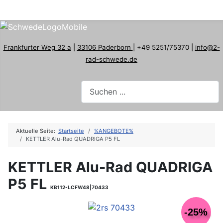
Frankfurter Weg 32 a
|
33106 Paderborn
| +49 5251/75370 |
info@2-
rad-schwede.de
Aktuelle Seite:
Startseite
%ANGEBOTE%
KETTLER Alu-Rad QUADRIGA P5 FL
KETTLER Alu-Rad QUADRIGA
P5 FL
KB112-LCFW48|70433
-25%