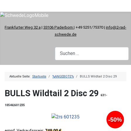
Frankfurter Weg 32 a
|
33106 Paderborn
| +49 5251/75370 |
info@2-rad-
schwede.de
Aktuelle Seite:
Startseite
%ANGEBOTE%
BULLS Wildtail 2 Disc 29
BULLS Wildtail 2 Disc 29
631-
10546|601235
-50%
empf. Verkaufspreis:
749,00 €