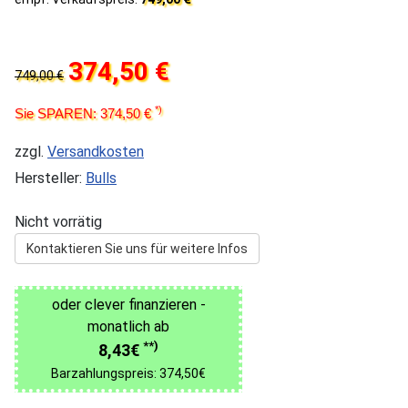
374,50 €
749,00 €
*)
Sie SPAREN: 374,50 €
zzgl.
Versandkosten
Hersteller:
Bulls
Nicht vorrätig
Kontaktieren Sie uns für weitere Infos
oder clever finanzieren -
monatlich ab
**)
8,43€
Barzahlungspreis: 374,50€