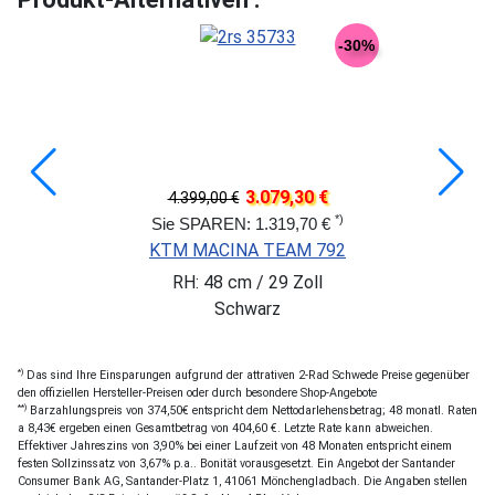
-30%
3.079,30 €
4.399,00 €
*)
Sie SPAREN: 1.319,70 €
KTM MACINA TEAM 792
RH: 48 cm / 29 Zoll
Schwarz
*)
Das sind Ihre Einsparungen aufgrund der attrativen 2-Rad Schwede Preise gegenüber
den offiziellen Hersteller-Preisen oder durch besondere Shop-Angebote
**)
Barzahlungspreis von 374,50€ entspricht dem Nettodarlehensbetrag; 48 monatl. Raten
a 8,43€ ergeben einen Gesamtbetrag von 404,60 €. Letzte Rate kann abweichen.
Effektiver Jahreszins von 3,90% bei einer Laufzeit von 48 Monaten entspricht einem
festen Sollzinssatz von 3,67% p.a.. Bonität vorausgesetzt. Ein Angebot der Santander
Consumer Bank AG, Santander-Platz 1, 41061 Mönchengladbach. Die Angaben stellen