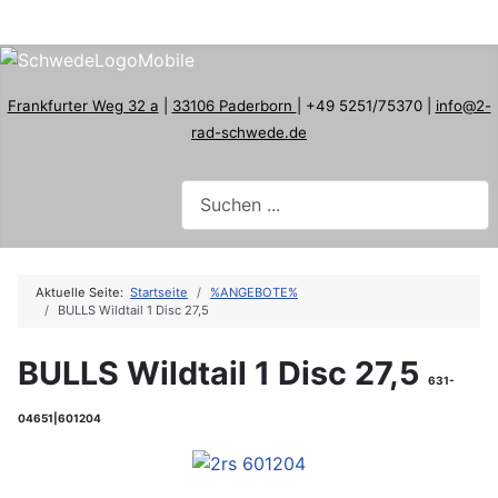
Frankfurter Weg 32 a
|
33106 Paderborn
| +49 5251/75370 |
info@2-
rad-schwede.de
Aktuelle Seite:
Startseite
%ANGEBOTE%
BULLS Wildtail 1 Disc 27,5
BULLS Wildtail 1 Disc 27,5
631-
04651|601204