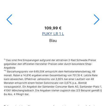
109,99 €
PUKY LR 1 L
Blau
*)
Das sind Ihre Einsparungen aufgrund der attrativen 2-Rad Schwede Preise
gegenüber den offiziellen Hersteller-Preisen oder durch besondere Shop-
Angebote
**)
Barzahlungspreis von 649,00€ entspricht dem Nettodarlehensbetrag; 48
monatl. Raten a 14,61€ ergeben einen Gesamtbetrag von 701,16 €. Letzte Rate
kann abweichen. Effektiver Jahreszins von 3,90% bei einer Laufzeit von 48
Monaten entspricht einem festen Sollzinssatz von 3,67% p.a.. Bonität
vorausgesetzt. Ein Angebot der Santander Consumer Bank AG, Santander-Platz 1,
41061 Mönchengladbach. Die Angaben stellen zugleich das 2/3 Beispiel gemäß §
6a Abs. 4 PAngV dar.
*)