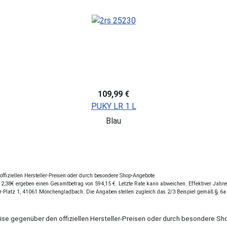
109,99 €
PUKY LR 1 L
Blau
fiziellen Hersteller-Preisen oder durch besondere Shop-Angebote
,38€ ergeben einen Gesamtbetrag von 594,15 €. Letzte Rate kann abweichen. Effektiver Jahresz
r-Platz 1, 41061 Mönchengladbach. Die Angaben stellen zugleich das 2/3 Beispiel gemäß § 6a
eise gegenüber den offiziellen Hersteller-Preisen oder durch besondere 