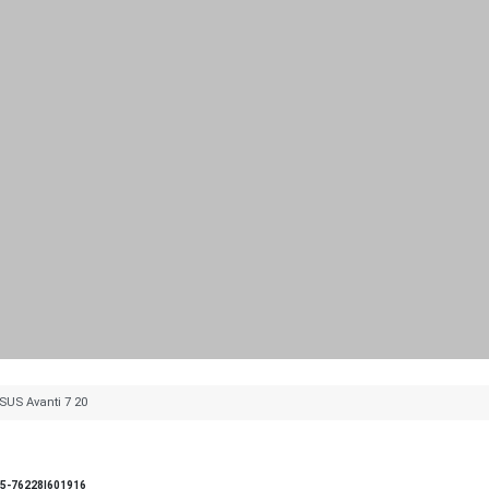
US Avanti 7 20
5-76228|601916