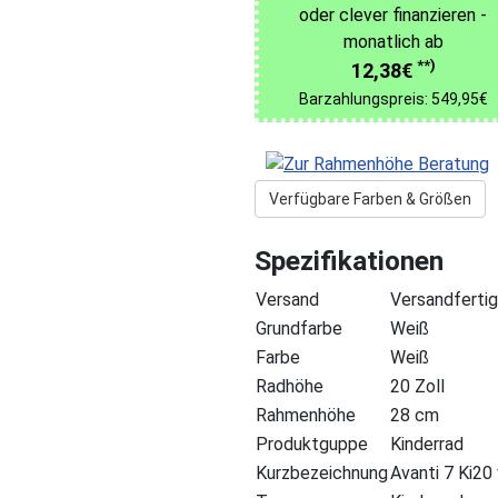
oder clever finanzieren -
monatlich ab
**)
12,38€
Barzahlungspreis: 549,95€
Verfügbare Farben & Größen
Spezifikationen
Versand
Versandfertig
Grundfarbe
Weiß
Farbe
Weiß
Radhöhe
20 Zoll
Rahmenhöhe
28 cm
Produktguppe
Kinderrad
Kurzbezeichnung
Avanti 7 Ki2