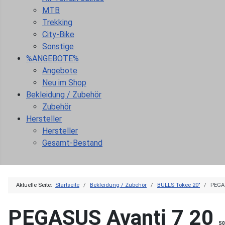
MTB
Trekking
City-Bike
Sonstige
%ANGEBOTE%
Angebote
Neu im Shop
Bekleidung / Zubehör
Zubehör
Hersteller
Hersteller
Gesamt-Bestand
Aktuelle Seite:
Startseite
Bekleidung / Zubehör
BULLS Tokee 20"
PEGAS
PEGASUS Avanti 7 20
50