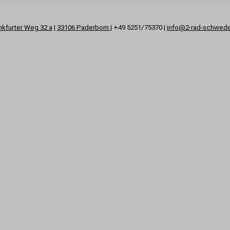
nkfurter Weg 32 a
|
33106 Paderborn
| +49 5251/75370 |
info@2-rad-schwed