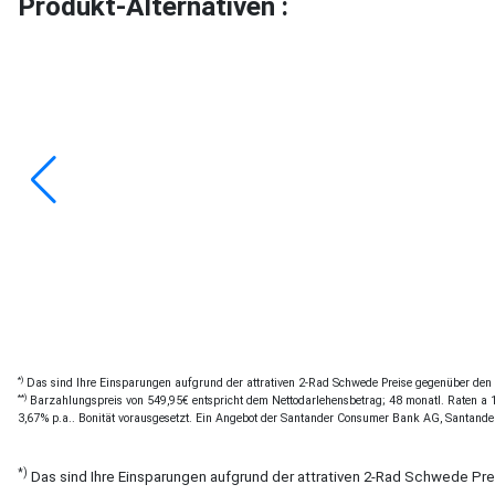
Produkt-Alternativen :
*)
Das sind Ihre Einsparungen aufgrund der attrativen 2-Rad Schwede Preise gegenüber den of
**)
Barzahlungspreis von 549,95€ entspricht dem Nettodarlehensbetrag; 48 monatl. Raten a 12
3,67% p.a.. Bonität vorausgesetzt. Ein Angebot der Santander Consumer Bank AG, Santande
*)
Das sind Ihre Einsparungen aufgrund der attrativen 2-Rad Schwede Pr