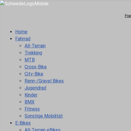
Fra
Home
Fahrrad
All-Terrain
Trekking
MTB
Cross-Bike
City-Bike
Renn-/Gravel Bikes
Jugendrad
Kinder
BMX
Fitness
Sonstige Mobilität
E-Bikes
All-Terrain eBikes