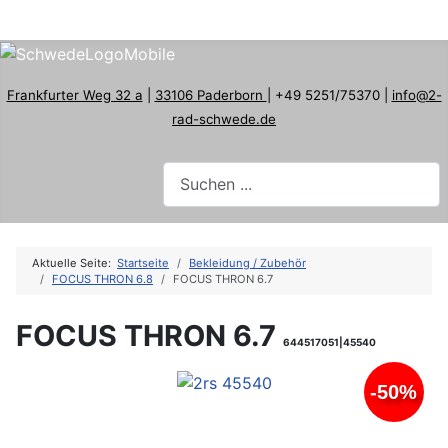
Frankfurter Weg 32 a
|
33106 Paderborn
| +49 5251/75370 |
info@2-
rad-schwede.de
Aktuelle Seite:
Startseite
Bekleidung / Zubehör
FOCUS THRON 6.8
FOCUS THRON 6.7
FOCUS THRON 6.7
644517051|45540
-50%