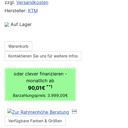
zzgl.
Versandkosten
Hersteller:
KTM
Auf Lager
Warenkorb
Kontaktieren Sie uns für weitere Infos
oder clever finanzieren -
monatlich ab
**)
90,01€
Barzahlungspreis: 3.999,00€

Verfügbare Farben & Größen