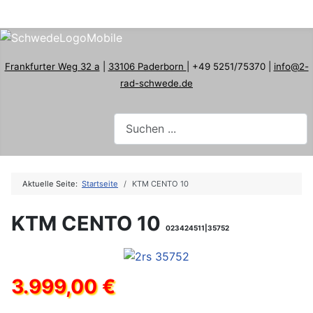
Frankfurter Weg 32 a
|
33106 Paderborn
| +49 5251/75370 |
info@2-
rad-schwede.de
Aktuelle Seite:
Startseite
KTM CENTO 10
KTM CENTO 10
023424511|35752
3.999,00 €