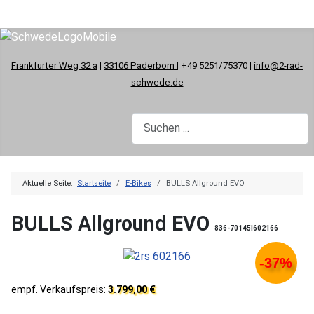
Frankfurter Weg 32 a
|
33106 Paderborn
| +49 5251/75370 |
info@2-rad-
schwede.de
Aktuelle Seite:
Startseite
E-Bikes
BULLS Allground EVO
BULLS Allground EVO
836-70145|602166
-37%
empf. Verkaufspreis:
3.799,00 €