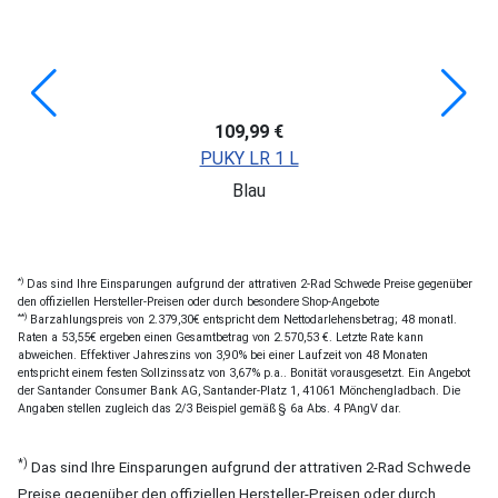
109,99 €
PUKY LR 1 L
Blau
*)
Das sind Ihre Einsparungen aufgrund der attrativen 2-Rad Schwede Preise gegenüber
den offiziellen Hersteller-Preisen oder durch besondere Shop-Angebote
**)
Barzahlungspreis von 2.379,30€ entspricht dem Nettodarlehensbetrag; 48 monatl.
Raten a 53,55€ ergeben einen Gesamtbetrag von 2.570,53 €. Letzte Rate kann
abweichen. Effektiver Jahreszins von 3,90% bei einer Laufzeit von 48 Monaten
entspricht einem festen Sollzinssatz von 3,67% p.a.. Bonität vorausgesetzt. Ein Angebot
der Santander Consumer Bank AG, Santander-Platz 1, 41061 Mönchengladbach. Die
Angaben stellen zugleich das 2/3 Beispiel gemäß § 6a Abs. 4 PAngV dar.
*)
Das sind Ihre Einsparungen aufgrund der attrativen 2-Rad Schwede
Preise gegenüber den offiziellen Hersteller-Preisen oder durch