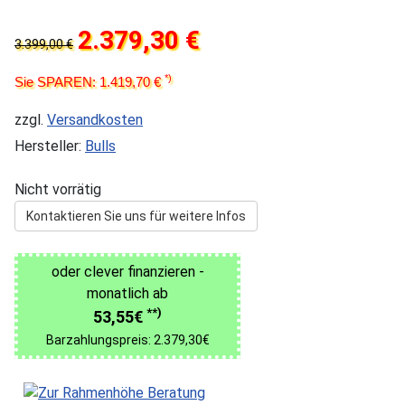
2.379,30 €
3.399,00 €
*)
Sie SPAREN: 1.419,70 €
zzgl.
Versandkosten
Hersteller:
Bulls
Nicht vorrätig
Kontaktieren Sie uns für weitere Infos
oder clever finanzieren -
monatlich ab
**)
53,55€
Barzahlungspreis: 2.379,30€