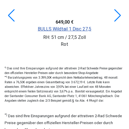
649,00 €
BULLS Wildtail 1 Disc 27,5
RH: 51 cm / 27,5 Zoll
Rot
*)
Das sind Ihre Einsparungen aufgrund der attrativen 2-Rad Schwede Preise gegenüber
den offiziellen Hersteller-Preisen oder durch besondere Shop-Angebote
**)
Barzahlungspreis von 3.399,00€ entspricht dem Nettodarlehensbetrag; 48 monatl.
Raten a 76,50€ ergeben einen Gesamtbetrag von 3.672,19 €. Letzte Rate kann
abweichen. Effektiver Jahreszins von 3,90% bei einer Laufzeit von 48 Monaten
entspricht einem festen Sollzinssatz von 3,67% p.a.. Bonität vorausgesetzt. Ein Angebot
der Santander Consumer Bank AG, Santander-Platz 1, 41061 Mönchengladbach. Die
Angaben stellen zugleich das 2/3 Beispiel gemäß § 6a Abs. 4 PAngV dar.
*)
Das sind Ihre Einsparungen aufgrund der attrativen 2-Rad Schwede
Preise gegenüber den offiziellen Hersteller-Preisen oder durch