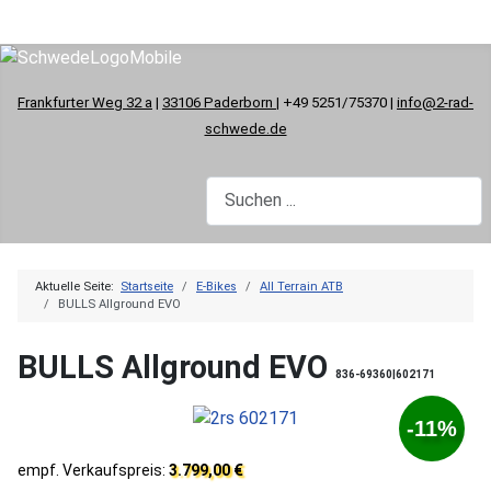
Frankfurter Weg 32 a
|
33106 Paderborn
| +49 5251/75370 |
info@2-rad-
schwede.de
Aktuelle Seite:
Startseite
E-Bikes
All Terrain ATB
BULLS Allground EVO
BULLS Allground EVO
836-69360|602171
-11%
empf. Verkaufspreis:
3.799,00 €