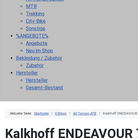
MTB
Trekking
City-Bike
Sonstige
%ANGEBOTE%
Angebote
Neu im Shop
Bekleidung / Zubehör
Zubehör
Hersteller
Hersteller
Gesamt-Bestand
Aktuelle Seite:
Startseite
E-Bikes
All Terrain ATB
Kalkhoff ENDEAVOUR 
Kalkhoff ENDEAVOUR 