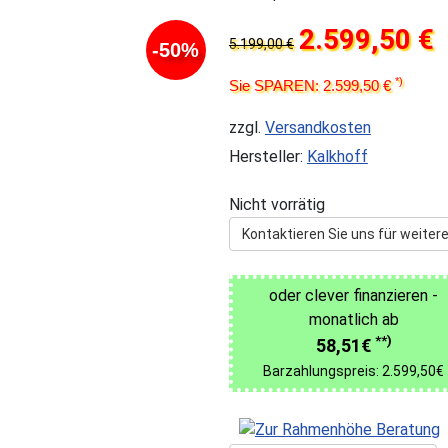
2.599,50 €
5.199,00 €
-50%
*)
Sie SPAREN: 2.599,50 €
zzgl.
Versandkosten
Hersteller:
Kalkhoff
Nicht vorrätig
Kontaktieren Sie uns für weitere
oder clever finanzieren -
monatlich ab
**)
58,51€
Barzahlungspreis: 2.599,50€