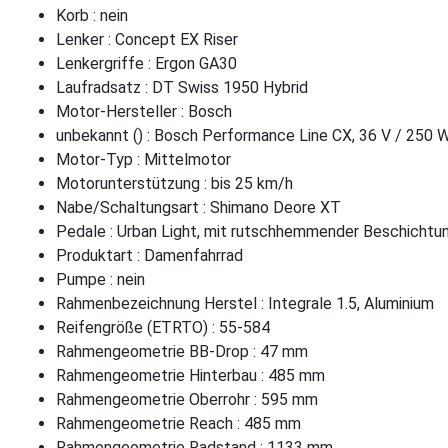
Korb : nein
Lenker : Concept EX Riser
Lenkergriffe : Ergon GA30
Laufradsatz : DT Swiss 1950 Hybrid
Motor-Hersteller : Bosch
unbekannt () : Bosch Performance Line CX, 36 V / 250 
Motor-Typ : Mittelmotor
Motorunterstützung : bis 25 km/h
Nabe/Schaltungsart : Shimano Deore XT
Pedale : Urban Light, mit rutschhemmender Beschichtun
Produktart : Damenfahrrad
Pumpe : nein
Rahmenbezeichnung Herstel : Integrale 1.5, Aluminium
Reifengröße (ETRTO) : 55-584
Rahmengeometrie BB-Drop : 47 mm
Rahmengeometrie Hinterbau : 485 mm
Rahmengeometrie Oberrohr : 595 mm
Rahmengeometrie Reach : 485 mm
Rahmengeometrie Radstand : 1133 mm