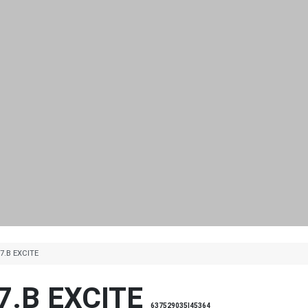
7.B EXCITE
7.B EXCITE
637529035|45364