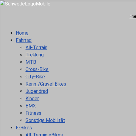
Fra
Home
Fahrrad
All-Terrain
Trekking
MTB
Cross-Bike
City-Bike
Renn-/Gravel Bikes
Jugendrad
Kinder
BMX
Fitness
Sonstige Mobilität
E-Bikes
All-Terrain eBikes