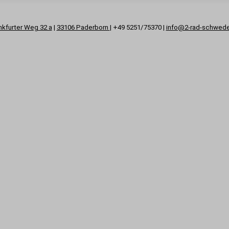
nkfurter Weg 32 a
|
33106 Paderborn
| +49 5251/75370 |
info@2-rad-schwed