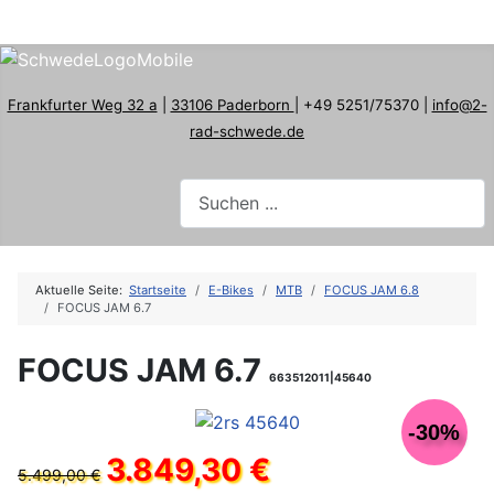
Frankfurter Weg 32 a
|
33106 Paderborn
| +49 5251/75370 |
info@2-
rad-schwede.de
Aktuelle Seite:
Startseite
E-Bikes
MTB
FOCUS JAM 6.8
FOCUS JAM 6.7
FOCUS JAM 6.7
663512011|45640
-30%
3.849,30 €
5.499,00 €