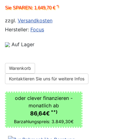
*)
Sie SPAREN: 1.649,70 €
zzgl.
Versandkosten
Hersteller:
Focus
Auf Lager
Warenkorb
Kontaktieren Sie uns für weitere Infos
oder clever finanzieren -
monatlich ab
**)
86,64€
Barzahlungspreis: 3.849,30€