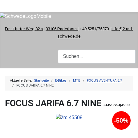
Frankfurter Weg 32 a
|
33106 Paderborn
| +49 5251/75370 |
info@2-rad-
schwede.de
Aktuelle Seite:
Startseite
E-Bikes
MTB
FOCUS AVENTURA 6.7
FOCUS JARIFA 6.7 NINE
FOCUS JARIFA 6.7 NINE
644517254|45508
-50%