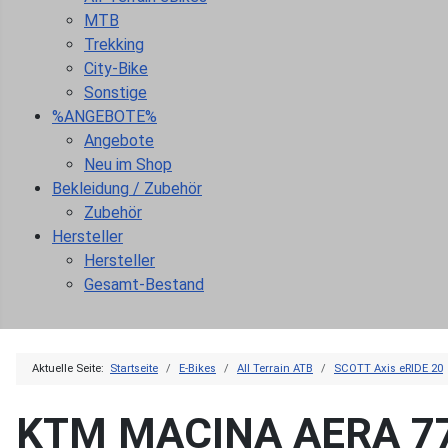
MTB
Trekking
City-Bike
Sonstige
%ANGEBOTE%
Angebote
Neu im Shop
Bekleidung / Zubehör
Zubehör
Hersteller
Hersteller
Gesamt-Bestand
Aktuelle Seite:
Startseite
E-Bikes
All Terrain ATB
SCOTT Axis eRIDE 20
KTM MACINA AERA 77