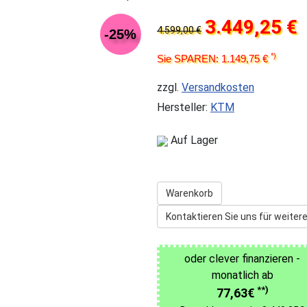
3.449,25 €
4.599,00 €
-25%
*)
Sie SPAREN: 1.149,75 €
zzgl.
Versandkosten
Hersteller:
KTM
Auf Lager
Warenkorb
Kontaktieren Sie uns für weitere
oder clever finanzieren -
monatlich ab
**)
77,63€