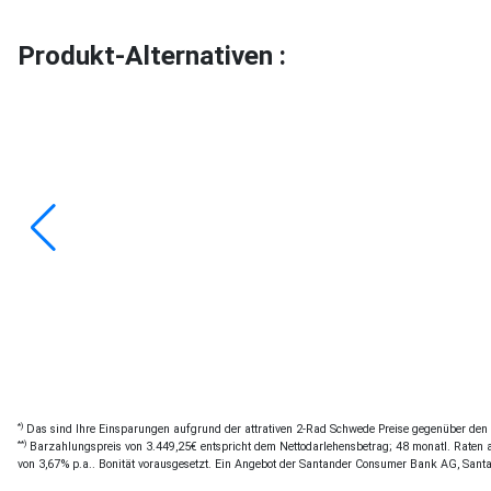
Produkt-Alternativen :
*)
Das sind Ihre Einsparungen aufgrund der attrativen 2-Rad Schwede Preise gegenüber den of
**)
Barzahlungspreis von 3.449,25€ entspricht dem Nettodarlehensbetrag; 48 monatl. Raten a 
von 3,67% p.a.. Bonität vorausgesetzt. Ein Angebot der Santander Consumer Bank AG, Sant