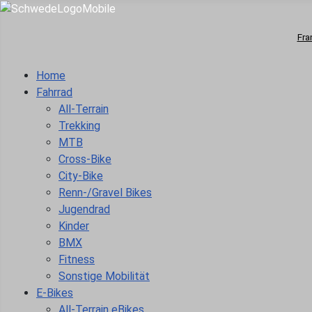
Fra
Home
Fahrrad
All-Terrain
Trekking
MTB
Cross-Bike
City-Bike
Renn-/Gravel Bikes
Jugendrad
Kinder
BMX
Fitness
Sonstige Mobilität
E-Bikes
All-Terrain eBikes