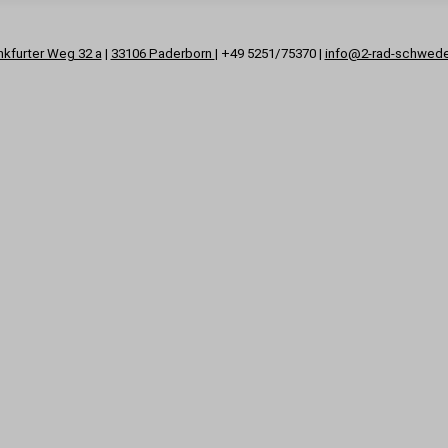
nkfurter Weg 32 a
|
33106 Paderborn
| +49 5251/75370 |
info@2-rad-schwed