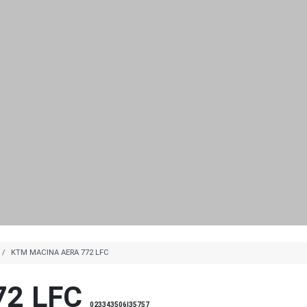
KTM MACINA AERA 772 LFC
2 LFC
023343506|35757