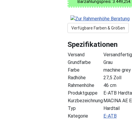
Barzahlungspreis: 3.449,25€
Verfügbare Farben & Größen
Spezifikationen
Versand
Versandfertig
Grundfarbe
Grau
Farbe
machine grey 
Radhöhe
27,5 Zoll
Rahmenhöhe
46 cm
Produktguppe
E-ATB Hardtai
Kurzbezeichnung
MACINA AE E
Typ
Hardtail
Kategorie
E-ATB