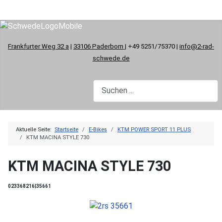
Frankfurter Weg 32 a
|
33106 Paderborn
| +49 5251/75370 |
info@2-rad-
schwede.de
Aktuelle Seite:
Startseite
E-Bikes
KTM POWER SPORT 11 PLUS
KTM MACINA STYLE 730
KTM MACINA STYLE 730
023368216|35661