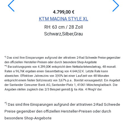
4.799,00 €
KTM MACINA STYLE XL
RH: 63 cm / 28 Zoll
Schwarz,Silber,Grau
*)
Das sind Ihre Einsparungen aufgrund der attrativen 2-Rad Schwede Preise gegenüber
den offiziellen Hersteller-Preisen oder durch besondere Shop-Angebote
**)
Barzahlungspreis von 4.299,00€ entspricht dem Nettodarlehensbetrag; 48 monatl.
Raten a 96,76€ ergeben einen Gesamtbetrag von 4.644,52 €. Letzte Rate kann
abweichen. Effektiver Jahreszins von 3,90% bei einer Laufzeit von 48 Monaten
entspricht einem festen Sollzinssatz von 3,67% p.a.. Bonität vorausgesetzt. Ein Angebot
der Santander Consumer Bank AG, Santander-Platz 1, 41061 Mönchengladbach. Die
Angaben stellen zugleich das 2/3 Beispiel gemäß § 6a Abs. 4 PAngV dar.
*)
Das sind Ihre Einsparungen aufgrund der attrativen 2-Rad Schwede
Preise gegenüber den offiziellen Hersteller-Preisen oder durch
besondere Shop-Angebote