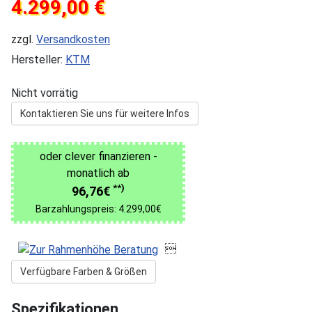
4.299,00 €
zzgl.
Versandkosten
Hersteller:
KTM
Nicht vorrätig
Kontaktieren Sie uns für weitere Infos
oder clever finanzieren -
monatlich ab
**)
96,76€
Barzahlungspreis: 4.299,00€

Verfügbare Farben & Größen
Spezifikationen