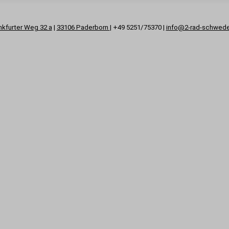
nkfurter Weg 32 a
|
33106 Paderborn
| +49 5251/75370 |
info@2-rad-schwed