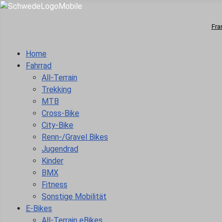
Fra
Home
Fahrrad
All-Terrain
Trekking
MTB
Cross-Bike
City-Bike
Renn-/Gravel Bikes
Jugendrad
Kinder
BMX
Fitness
Sonstige Mobilität
E-Bikes
All-Terrain eBikes