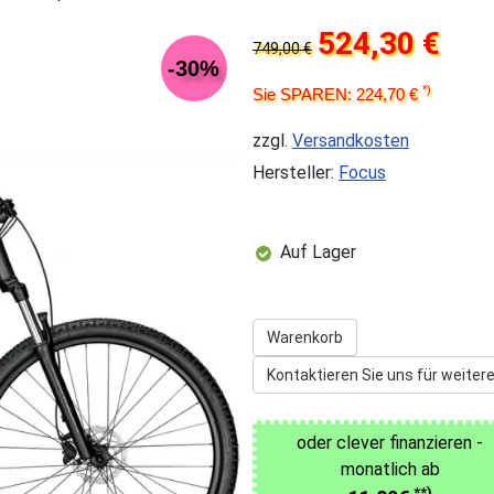
524,30 €
749,00 €
-30%
*)
Sie SPAREN: 224,70 €
zzgl.
Versandkosten
Hersteller:
Focus
Auf Lager
Warenkorb
Kontaktieren Sie uns für weitere
oder clever finanzieren -
monatlich ab
**)