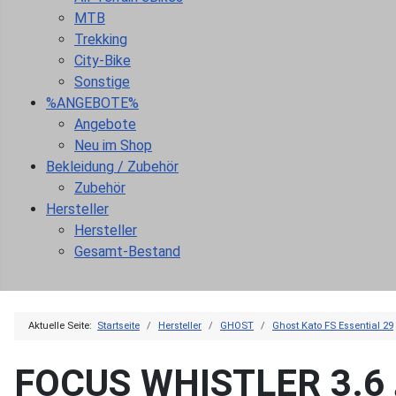
MTB
Trekking
City-Bike
Sonstige
%ANGEBOTE%
Angebote
Neu im Shop
Bekleidung / Zubehör
Zubehör
Hersteller
Hersteller
Gesamt-Bestand
Aktuelle Seite:
Startseite
Hersteller
GHOST
Ghost Kato FS Essential 29
FOCUS WHISTLER 3.6