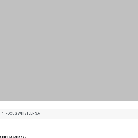
FOCUS WHISTLER 3.6
644019342|45472