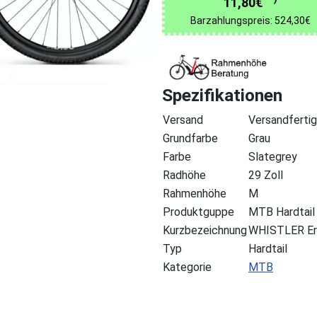
11,80€
Barzahlungspreis: 524,30€
Spezifikationen
Versand
Versandfertig
Grundfarbe
Grau
Farbe
Slategrey
Radhöhe
29 Zoll
Rahmenhöhe
M
Produktguppe
MTB Hardtail
Kurzbezeichnung
WHISTLER Er
Typ
Hardtail
Kategorie
MTB