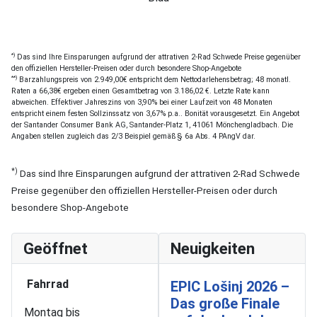
*)
Das sind Ihre Einsparungen aufgrund der attrativen 2-Rad Schwede Preise gegenüber
den offiziellen Hersteller-Preisen oder durch besondere Shop-Angebote
**)
Barzahlungspreis von 2.949,00€ entspricht dem Nettodarlehensbetrag; 48 monatl.
Raten a 66,38€ ergeben einen Gesamtbetrag von 3.186,02 €. Letzte Rate kann
abweichen. Effektiver Jahreszins von 3,90% bei einer Laufzeit von 48 Monaten
entspricht einem festen Sollzinssatz von 3,67% p.a.. Bonität vorausgesetzt. Ein Angebot
der Santander Consumer Bank AG, Santander-Platz 1, 41061 Mönchengladbach. Die
Angaben stellen zugleich das 2/3 Beispiel gemäß § 6a Abs. 4 PAngV dar.
*)
Das sind Ihre Einsparungen aufgrund der attrativen 2-Rad Schwede
Preise gegenüber den offiziellen Hersteller-Preisen oder durch
besondere Shop-Angebote
Geöffnet
Neuigkeiten
Fahrrad
EPIC Lošinj 2026 –
Das große Finale
Montag bis