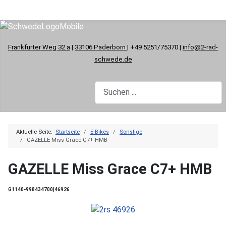
Frankfurter Weg 32 a
|
33106 Paderborn
| +49 5251/75370 |
info@2-rad-
schwede.de
Aktuelle Seite:
Startseite
E-Bikes
Sonstige
GAZELLE Miss Grace C7+ HMB
GAZELLE Miss Grace C7+ HMB
G1140-998434700|46926