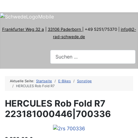
Frankfurter Weg 32 a
|
33106 Paderborn
| +49 5251/75370 |
info@2-
rad-schwede.de
Aktuelle Seite:
Startseite
E-Bikes
Sonstige
HERCULES Rob Fold R7
HERCULES Rob Fold R7
223181000446|700336