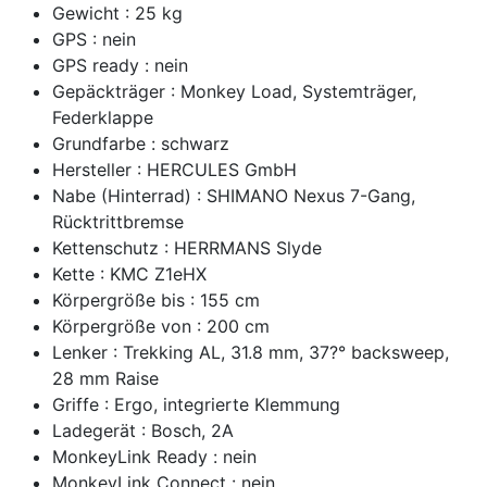
Gewicht : 25 kg
GPS : nein
GPS ready : nein
Gepäckträger : Monkey Load, Systemträger,
Federklappe
Grundfarbe : schwarz
Hersteller : HERCULES GmbH
Nabe (Hinterrad) : SHIMANO Nexus 7-Gang,
Rücktrittbremse
Kettenschutz : HERRMANS Slyde
Kette : KMC Z1eHX
Körpergröße bis : 155 cm
Körpergröße von : 200 cm
Lenker : Trekking AL, 31.8 mm, 37?° backsweep,
28 mm Raise
Griffe : Ergo, integrierte Klemmung
Ladegerät : Bosch, 2A
MonkeyLink Ready : nein
MonkeyLink Connect : nein