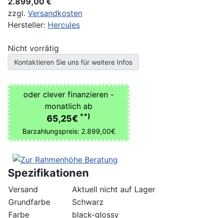
2.899,00 €
zzgl.
Versandkosten
Hersteller:
Hercules
Nicht vorrätig
Kontaktieren Sie uns für weitere Infos
oder clever finanzieren -
monatlich ab
**)
65,25€
Barzahlungspreis: 2.899,00€
Spezifikationen
Versand
Aktuell nicht auf Lager
Grundfarbe
Schwarz
Farbe
black-glossy