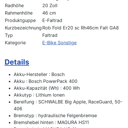
Radhöhe
20 Zoll
Rahmenhöhe
46 cm
Produktguppe
E-Faltrad
Kurzbezeichnung
Rob Fold Er20 sc Rh46cm Falt GA8
Typ
Faltrad
Kategorie
E-Bike Sonstige
Details
Akku-Hersteller : Bosch
Akku : Bosch PowerPack 400
Akku-Kapazität (Wh) : 400 Wh
Akkutyp : Lithium Ionen
Bereifung : SCHWALBE Big Apple, RaceGuard, 50-
406
Bremstyp : hydraulische Felgenbremse
Bremshebel hinten : MAGURA HS11