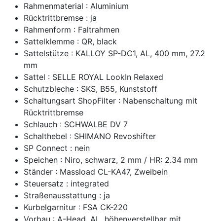
Rahmenmaterial : Aluminium
Rücktrittbremse : ja
Rahmenform : Faltrahmen
Sattelklemme : QR, black
Sattelstütze : KALLOY SP-DC1, AL, 400 mm, 27.2
mm
Sattel : SELLE ROYAL LookIn Relaxed
Schutzbleche : SKS, B55, Kunststoff
Schaltungsart ShopFilter : Nabenschaltung mit
Rücktrittbremse
Schlauch : SCHWALBE DV 7
Schalthebel : SHIMANO Revoshifter
SP Connect : nein
Speichen : Niro, schwarz, 2 mm / HR: 2.34 mm
Ständer : Massload CL-KA47, Zweibein
Steuersatz : integrated
Straßenausstattung : ja
Kurbelgarnitur : FSA CK-220
Vorbau : A-Head, AL, höhenverstellbar mit