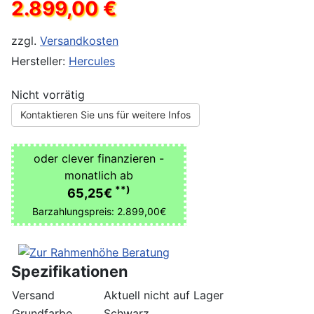
2.899,00 €
zzgl.
Versandkosten
Hersteller:
Hercules
Nicht vorrätig
Kontaktieren Sie uns für weitere Infos
oder clever finanzieren -
monatlich ab
**)
65,25€
Barzahlungspreis: 2.899,00€
Spezifikationen
Versand
Aktuell nicht auf Lager
Grundfarbe
Schwarz