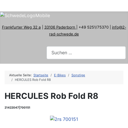
Frankfurter Weg 32 a
|
33106 Paderborn
| +49 5251/75370 |
info@2-
rad-schwede.de
Aktuelle Seite:
Startseite
E-Bikes
Sonstige
HERCULES Rob Fold R8
HERCULES Rob Fold R8
21422047|700151