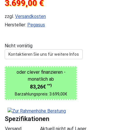
3.699,00 €
zzgl.
Versandkosten
Hersteller:
Pegasus
Nicht vorrätig
Kontaktieren Sie uns für weitere Infos
oder clever finanzieren -
monatlich ab
**)
83,26€
Barzahlungspreis: 3.699,00€
Spezifikationen
Versand
Aktuell nicht auf Lager