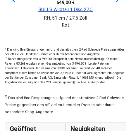
649,00 €
BULLS Wildtail 1 Disc 27,5
RH: 51 cm / 27,5 Zoll
Rot
*)
Das sind Ihre Einsparungen aufgrund der attrativen 2-Rad Schwede Preise gegenüber
den offiziellen Hersteller-Preisen oder durch besondere Shop-Angebote
**)
Barzahlungspreis von 3.699,00€ entspricht dem Nettodarlehensbetrag; 48 monatl.
Raten a 83,26€ ergeben einen Gesamtbetrag von 3.996,30 €. Letzte Rate kann
abweichen. Effektiver Jahreszins von 3,90% bei einer Laufzeit von 48 Monaten
entspricht einem festen Sollzinssatz von 3,67% p.a.. Bonität vorausgesetzt. Ein Angebot
der Santander Consumer Bank AG, Santander-Platz 1, 41061 Mönchengladbach. Die
Angaben stellen zugleich das 2/3 Beispiel gemäß § 6a Abs. 4 PAngV dar.
*)
Das sind Ihre Einsparungen aufgrund der attrativen 2-Rad Schwede
Preise gegenüber den offiziellen Hersteller-Preisen oder durch
besondere Shop-Angebote
Geöffnet
Neuigkeiten