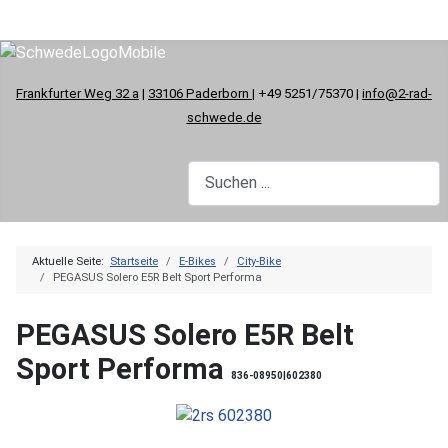
Frankfurter Weg 32 a
|
33106 Paderborn
| +49 5251/75370 |
info@2-rad-
schwede.de
Aktuelle Seite:
Startseite
E-Bikes
City-Bike
PEGASUS Solero E5R Belt Sport Performa
PEGASUS Solero E5R Belt
Sport Performa
836-08950|602380