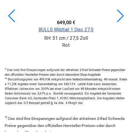
649,00 €
BULLS Wildtail 1 Disc 27,5
RH: 51 cm / 27,5 Zoll
Rot
*)
Das sind Ihre Einsparungen aufgrund der attrativen 2-Rad Schwede Preise gegenüber
den offiziellen Hersteller-Preisen oder durch besondere Shop-Angebote
**)
Barzahlungspreis von 499,95€ entspricht dem Nettodarlehensbetrag; 48 monatl. Raten
a 11,25€ ergeben einen Gesamtbetrag von 540,13 €. Letzte Rate kann abweichen.
Effektiver Jahreszins von 3,90% bei einer Laufzeit von 48 Monaten entspricht einem
festen Sollzinssatz von 3,67% p.a.. Bonität vorausgesetzt. Ein Angebot der Santander
Consumer Bank AG, Santander-Platz 1, 41061 Mönchengladbach. Die Angaben stellen
zugleich das 2/3 Beispiel gemäß § 6a Abs. 4 PAngV dar.
*)
Das sind Ihre Einsparungen aufgrund der attrativen 2-Rad Schwede
Preise gegenüber den offiziellen Hersteller-Preisen oder durch