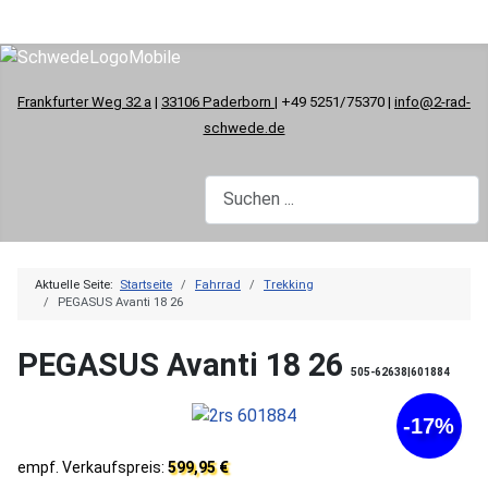
Frankfurter Weg 32 a
|
33106 Paderborn
| +49 5251/75370 |
info@2-rad-
schwede.de
Aktuelle Seite:
Startseite
Fahrrad
Trekking
PEGASUS Avanti 18 26
PEGASUS Avanti 18 26
505-62638|601884
-17%
empf. Verkaufspreis:
599,95 €