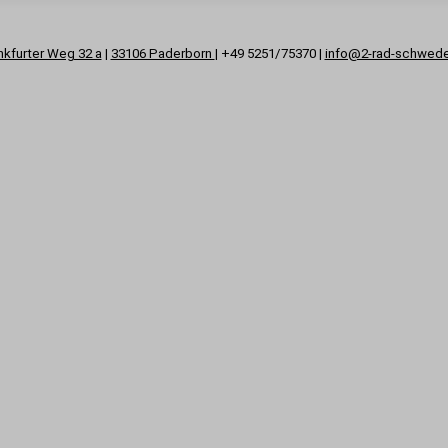
nkfurter Weg 32 a
|
33106 Paderborn
| +49 5251/75370 |
info@2-rad-schwed