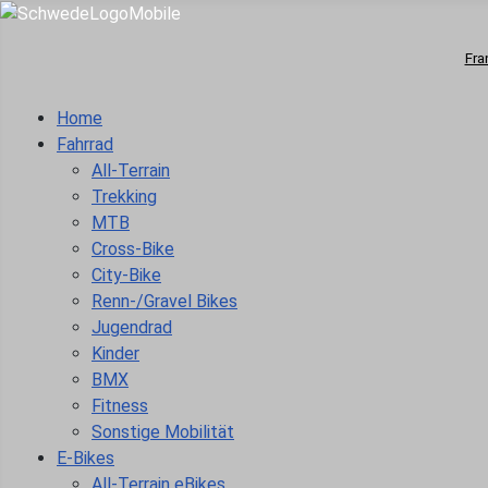
Fra
Home
Fahrrad
All-Terrain
Trekking
MTB
Cross-Bike
City-Bike
Renn-/Gravel Bikes
Jugendrad
Kinder
BMX
Fitness
Sonstige Mobilität
E-Bikes
All-Terrain eBikes