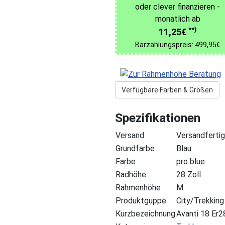
oder clever finanzieren -
monatlich ab
**)
11,25€
Barzahlungspreis: 499,95€
Verfügbare Farben & Größen
Spezifikationen
Versand
Versandfertig
Grundfarbe
Blau
Farbe
pro blue
Radhöhe
28 Zoll
Rahmenhöhe
M
Produktguppe
City/Trekking
Kurzbezeichnung
Avanti 18 Er2