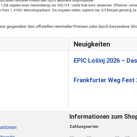
fiziellen Hersteller-Preisen oder durch besondere Shop-Angebote
,25€ ergeben einen Gesamtbetrag von 540,13 €. Letzte Rate kann abweichen. Effektiver Jahresz
r-Platz 1, 41061 Mönchengladbach. Die Angaben stellen zugleich das 2/3 Beispiel gemäß § 6a
eise gegenüber den offiziellen Hersteller-Preisen oder durch besondere 
Neuigkeiten
EPIC Lošinj 2026 – Das
Frankfurter Weg Fest
Informationen zum Sho
Zahlungsarten
ationen