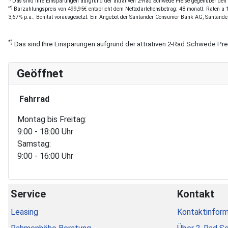
Das sind Ihre Einsparungen aufgrund der attrativen 2-Rad Schwede Preise gegenüber den of
**)
Barzahlungspreis von 499,95€ entspricht dem Nettodarlehensbetrag; 48 monatl. Raten a 11
3,67% p.a.. Bonität vorausgesetzt. Ein Angebot der Santander Consumer Bank AG, Santande
*)
Das sind Ihre Einsparungen aufgrund der attrativen 2-Rad Schwede Pr
Geöffnet
Fahrrad
Montag bis Freitag:
9:00 - 18:00 Uhr
Samstag:
9:00 - 16:00 Uhr
Service
Kontakt
Leasing
Kontaktinform