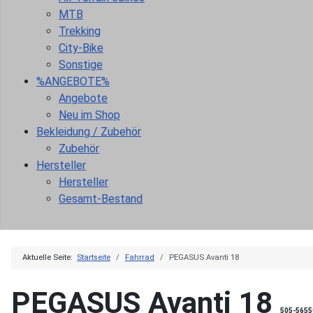
MTB
Trekking
City-Bike
Sonstige
%ANGEBOTE%
Angebote
Neu im Shop
Bekleidung / Zubehör
Zubehör
Hersteller
Hersteller
Gesamt-Bestand
Aktuelle Seite:
Startseite
Fahrrad
PEGASUS Avanti 18
PEGASUS Avanti 18
505-5655