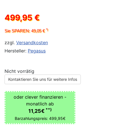
499,95 €
*)
Sie SPAREN: 49,05 €
zzgl.
Versandkosten
Hersteller:
Pegasus
Nicht vorrätig
Kontaktieren Sie uns für weitere Infos
oder clever finanzieren -
monatlich ab
**)
11,25€
Barzahlungspreis: 499,95€