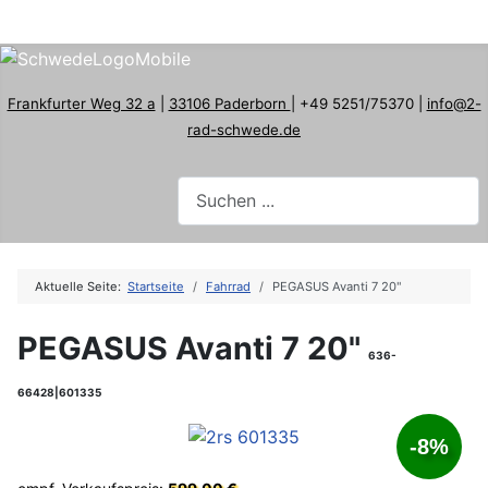
Frankfurter Weg 32 a
|
33106 Paderborn
| +49 5251/75370 |
info@2-
rad-schwede.de
Aktuelle Seite:
Startseite
Fahrrad
PEGASUS Avanti 7 20"
PEGASUS Avanti 7 20"
636-
66428|601335
-8%