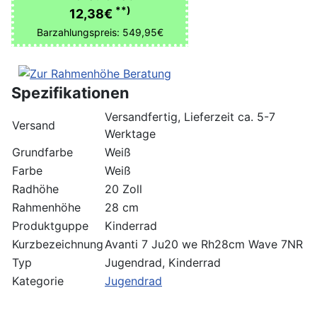
**)
12,38€
Barzahlungspreis: 549,95€
Spezifikationen
Versandfertig, Lieferzeit ca. 5-7
Versand
Werktage
Grundfarbe
Weiß
Farbe
Weiß
Radhöhe
20 Zoll
Rahmenhöhe
28 cm
Produktguppe
Kinderrad
Kurzbezeichnung
Avanti 7 Ju20 we Rh28cm Wave 7NR
Typ
Jugendrad, Kinderrad
Kategorie
Jugendrad