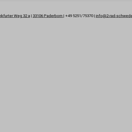
nkfurter Weg 32 a
|
33106 Paderborn
| +49 5251/75370 |
info@2-rad-schwed