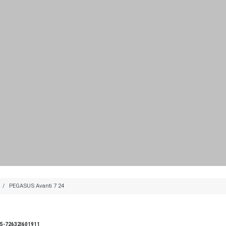
PEGASUS Avanti 7 24
5-72632|601911