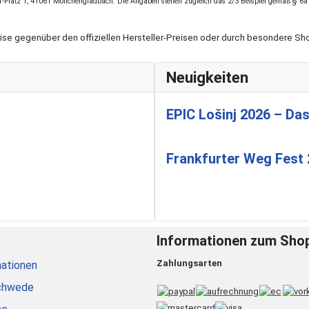
r-Platz 1, 41061 Mönchengladbach. Die Angaben stellen zugleich das 2/3 Beispiel gemäß § 6a
eise gegenüber den offiziellen Hersteller-Preisen oder durch besondere 
Neuigkeiten
EPIC Lošinj 2026 – Das
Frankfurter Weg Fest
Informationen zum Sho
Zahlungsarten
ationen
chwede