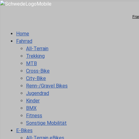
Fra
Home
Fahrrad
All-Terrain
Trekking
MTB
Cross-Bike
City-Bike
Renn-/Gravel Bikes
Jugendrad
Kinder
BMX
Fitness
Sonstige Mobilität
E-Bikes
All-Terrain eBikes