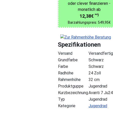
oder clever finanzieren -
monatlich ab
**)
12,38€
Barzahlungspreis: 549,95€
Spezifikationen
Versand
Versandfertig
Grundfarbe
Schwarz
Farbe
Schwarz
Radhöhe
24 Zoll
Rahmenhöhe
32 cm
Produktguppe
Jugendrad
Kurzbezeichnung
Avanti 7 Ju2
Typ
Jugendrad
Kategorie
Jugendrad