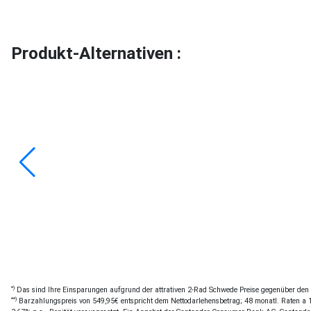
Produkt-Alternativen :
*)
Das sind Ihre Einsparungen aufgrund der attrativen 2-Rad Schwede Preise gegenüber den of
**)
Barzahlungspreis von 549,95€ entspricht dem Nettodarlehensbetrag; 48 monatl. Raten a 12