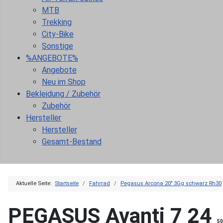
MTB
Trekking
City-Bike
Sonstige
%ANGEBOTE%
Angebote
Neu im Shop
Bekleidung / Zubehör
Zubehör
Hersteller
Hersteller
Gesamt-Bestand
Aktuelle Seite:
Startseite
Fahrrad
Pegasus Arcona 20" 3Gg schwarz Rh30
PEGASUS Avanti 7 24
50