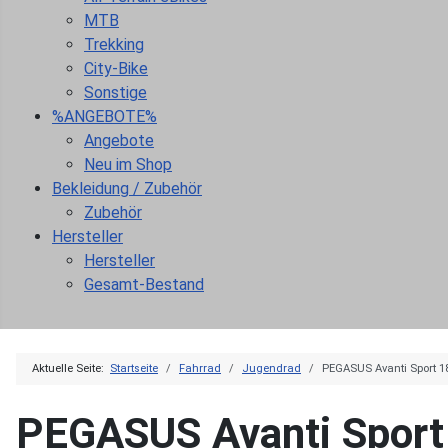
MTB
Trekking
City-Bike
Sonstige
%ANGEBOTE%
Angebote
Neu im Shop
Bekleidung / Zubehör
Zubehör
Hersteller
Hersteller
Gesamt-Bestand
Aktuelle Seite:
Startseite
Fahrrad
Jugendrad
PEGASUS Avanti Sport 18
PEGASUS Avanti Sport