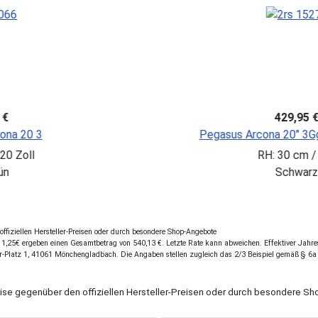
-15%
5 €
549,95 
*)
100,00 €
Sie SPAREN: 1
 20 3-spd inner
PEGASUS Avan
20 Zoll
RH: 32 cm / 
Schwar
fiziellen Hersteller-Preisen oder durch besondere Shop-Angebote
,25€ ergeben einen Gesamtbetrag von 540,13 €. Letzte Rate kann abweichen. Effektiver Jahresz
r-Platz 1, 41061 Mönchengladbach. Die Angaben stellen zugleich das 2/3 Beispiel gemäß § 6a
eise gegenüber den offiziellen Hersteller-Preisen oder durch besondere 