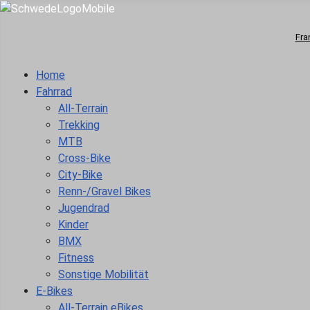
Fra
Home
Fahrrad
All-Terrain
Trekking
MTB
Cross-Bike
City-Bike
Renn-/Gravel Bikes
Jugendrad
Kinder
BMX
Fitness
Sonstige Mobilität
E-Bikes
All-Terrain eBikes