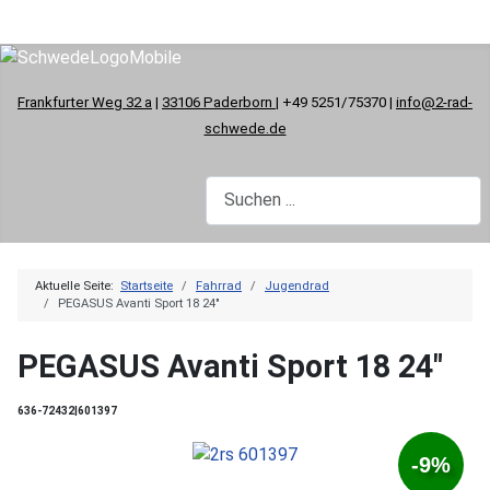
Frankfurter Weg 32 a
|
33106 Paderborn
| +49 5251/75370 |
info@2-rad-
schwede.de
Aktuelle Seite:
Startseite
Fahrrad
Jugendrad
PEGASUS Avanti Sport 18 24"
PEGASUS Avanti Sport 18 24"
636-72432|601397
-9%