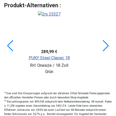
Produkt-Alternativen :
289,99 €
10
 Steel Classic 18
 Onesize / 18 Zoll
Grün
*)
Das sind Ihre Einsparungen aufgrund der attrativen 2-Rad Schwede Preise gegenüber
den offiziellen Hersteller-Preisen oder durch besondere Shop-Angebote
**)
Barzahlungspreis von 499,95€ entspricht dem Nettodarlehensbetrag; 48 monatl. Raten
a 11,25€ ergeben einen Gesamtbetrag von 540,13 €. Letzte Rate kann abweichen.
Effektiver Jahreszins von 3,90% bei einer Laufzeit von 48 Monaten entspricht einem
festen Sollzinssatz von 3,67% p.a.. Bonität vorausgesetzt. Ein Angebot der Santander