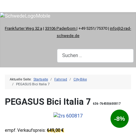
Frankfurter Weg 32 a
|
33106 Paderborn
| +49 5251/75370 |
info@2-rad-
schwede.de
Aktuelle Seite:
Startseite
Fahrrad
City-Bike
PEGASUS Bici Italia 7
PEGASUS Bici Italia 7
636-76450|600817
-8%
empf. Verkaufspreis:
649,00 €