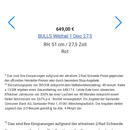
649,00 €
BULLS Wildtail 1 Disc 27,5
RH: 51 cm / 27,5 Zoll
Rot
*)
Das sind Ihre Einsparungen aufgrund der attrativen 2-Rad Schwede Preise gegenüber
den offiziellen Hersteller-Preisen oder durch besondere Shop-Angebote
**)
Barzahlungspreis von 599,95€ entspricht dem Nettodarlehensbetrag; 48 monatl. Raten
a 13,50€ ergeben einen Gesamtbetrag von 648,17 €. Letzte Rate kann abweichen.
Effektiver Jahreszins von 3,90% bei einer Laufzeit von 48 Monaten entspricht einem
festen Sollzinssatz von 3,67% p.a.. Bonität vorausgesetzt. Ein Angebot der Santander
Consumer Bank AG, Santander-Platz 1, 41061 Mönchengladbach. Die Angaben stellen
zugleich das 2/3 Beispiel gemäß § 6a Abs. 4 PAngV dar.
*)
Das sind Ihre Einsparungen aufgrund der attrativen 2-Rad Schwede