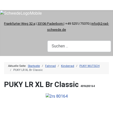
Frankfurter Weg 32 a
|
33106 Paderborn
| +49 5251/75370 |
info@2-rad-
schwede.de
Aktuelle Seite:
Startseite
Fahrrad
Kinderrad
PUKY WUTSCH
PUKY LR XL Br Classic
PUKY LR XL Br Classic
4096|80164