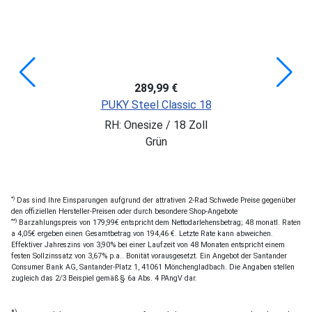
289,99 €
PUKY Steel Classic 18
RH: Onesize / 18 Zoll
Grün
*)
Das sind Ihre Einsparungen aufgrund der attrativen 2-Rad Schwede Preise gegenüber
den offiziellen Hersteller-Preisen oder durch besondere Shop-Angebote
**)
Barzahlungspreis von 179,99€ entspricht dem Nettodarlehensbetrag; 48 monatl. Raten
a 4,05€ ergeben einen Gesamtbetrag von 194,46 €. Letzte Rate kann abweichen.
Effektiver Jahreszins von 3,90% bei einer Laufzeit von 48 Monaten entspricht einem
festen Sollzinssatz von 3,67% p.a.. Bonität vorausgesetzt. Ein Angebot der Santander
Consumer Bank AG, Santander-Platz 1, 41061 Mönchengladbach. Die Angaben stellen
zugleich das 2/3 Beispiel gemäß § 6a Abs. 4 PAngV dar.