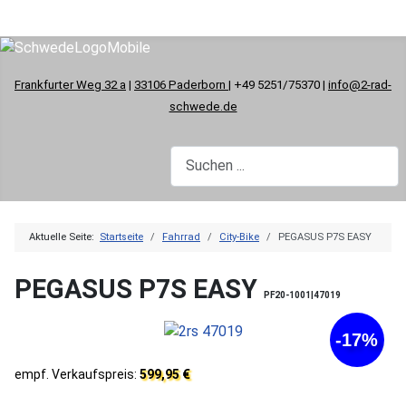
Frankfurter Weg 32 a
|
33106 Paderborn
| +49 5251/75370 |
info@2-rad-
schwede.de
Aktuelle Seite:
Startseite
Fahrrad
City-Bike
PEGASUS P7S EASY
PEGASUS P7S EASY
PF20-1001|47019
-17%
empf. Verkaufspreis:
599,95 €