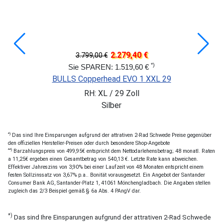
2.279,40 €
3.799,00 €
*)
Sie SPAREN: 1.519,60 €
BULLS Copperhead EVO 1 XXL 29
RH: XL / 29 Zoll
Silber
*)
Das sind Ihre Einsparungen aufgrund der attrativen 2-Rad Schwede Preise gegenüber
den offiziellen Hersteller-Preisen oder durch besondere Shop-Angebote
**)
Barzahlungspreis von 499,95€ entspricht dem Nettodarlehensbetrag; 48 monatl. Raten
a 11,25€ ergeben einen Gesamtbetrag von 540,13 €. Letzte Rate kann abweichen.
Effektiver Jahreszins von 3,90% bei einer Laufzeit von 48 Monaten entspricht einem
festen Sollzinssatz von 3,67% p.a.. Bonität vorausgesetzt. Ein Angebot der Santander
Consumer Bank AG, Santander-Platz 1, 41061 Mönchengladbach. Die Angaben stellen
zugleich das 2/3 Beispiel gemäß § 6a Abs. 4 PAngV dar.
*)
Das sind Ihre Einsparungen aufgrund der attrativen 2-Rad Schwede