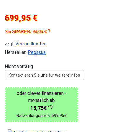
699,95 €
*)
Sie SPAREN: 99,05 €
zzgl.
Versandkosten
Hersteller:
Pegasus
Nicht vorrätig
Kontaktieren Sie uns für weitere Infos
oder clever finanzieren -
monatlich ab
**)
15,75€
Barzahlungspreis: 699,95€