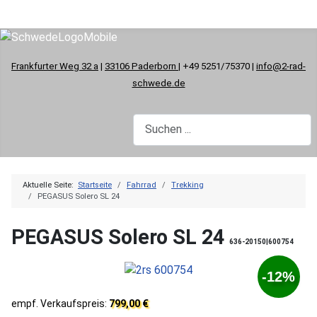
Frankfurter Weg 32 a
|
33106 Paderborn
| +49 5251/75370 |
info@2-rad-
schwede.de
Aktuelle Seite:
Startseite
Fahrrad
Trekking
PEGASUS Solero SL 24
PEGASUS Solero SL 24
636-20150|600754
-12%
empf. Verkaufspreis:
799,00 €