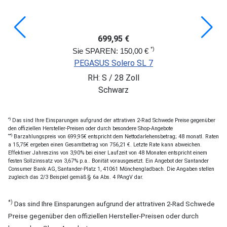
699,95 €
*)
Sie SPAREN: 150,00 €
PEGASUS Solero SL 7
RH: S / 28 Zoll
Schwarz
*)
Das sind Ihre Einsparungen aufgrund der attrativen 2-Rad Schwede Preise gegenüber
den offiziellen Hersteller-Preisen oder durch besondere Shop-Angebote
**)
Barzahlungspreis von 699,95€ entspricht dem Nettodarlehensbetrag; 48 monatl. Raten
a 15,75€ ergeben einen Gesamtbetrag von 756,21 €. Letzte Rate kann abweichen.
Effektiver Jahreszins von 3,90% bei einer Laufzeit von 48 Monaten entspricht einem
festen Sollzinssatz von 3,67% p.a.. Bonität vorausgesetzt. Ein Angebot der Santander
Consumer Bank AG, Santander-Platz 1, 41061 Mönchengladbach. Die Angaben stellen
zugleich das 2/3 Beispiel gemäß § 6a Abs. 4 PAngV dar.
*)
Das sind Ihre Einsparungen aufgrund der attrativen 2-Rad Schwede
Preise gegenüber den offiziellen Hersteller-Preisen oder durch