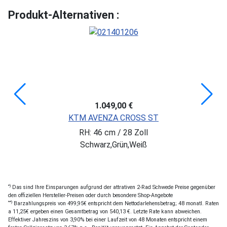
Produkt-Alternativen :
1.049,00 €
KTM AVENZA CROSS ST
RH: 46 cm / 28 Zoll
Schwarz,Grün,Weiß
*)
Das sind Ihre Einsparungen aufgrund der attrativen 2-Rad Schwede Preise gegenüber
den offiziellen Hersteller-Preisen oder durch besondere Shop-Angebote
**)
Barzahlungspreis von 499,95€ entspricht dem Nettodarlehensbetrag; 48 monatl. Raten
a 11,25€ ergeben einen Gesamtbetrag von 540,13 €. Letzte Rate kann abweichen.
Effektiver Jahreszins von 3,90% bei einer Laufzeit von 48 Monaten entspricht einem