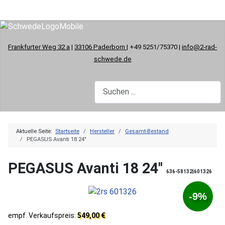
Frankfurter Weg 32 a
|
33106 Paderborn
| +49 5251/75370 |
info@2-rad-
schwede.de
Aktuelle Seite:
Startseite
Hersteller
Gesamt-Bestand
PEGASUS Avanti 18 24"
PEGASUS Avanti 18 24"
636-58132|601326
-9%
empf. Verkaufspreis:
549,00 €