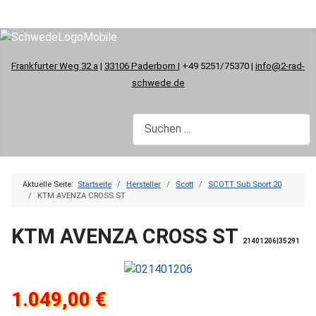
Frankfurter Weg 32 a
|
33106 Paderborn
| +49 5251/75370 |
info@2-rad-
schwede.de
Aktuelle Seite:
Startseite
Hersteller
Scott
SCOTT Sub Sport 20
KTM AVENZA CROSS ST
KTM AVENZA CROSS ST
21401206|35291
1.049,00 €