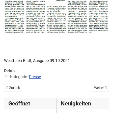
Westfalen-Blatt, Ausgabe 09.10.2021
Details
Kategorie:
Presse
Vorheriger Beitrag: 2-Rad Schwede startet mit viel Elan in die Saison
Nächster Be
Zurück
Weiter
Geöffnet
Neuigkeiten