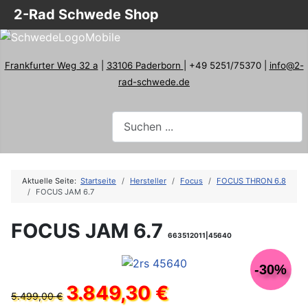
2-Rad Schwede Shop
Frankfurter Weg 32 a
|
33106 Paderborn
| +49 5251/75370 |
info@2-
rad-schwede.de
Aktuelle Seite:
Startseite
Hersteller
Focus
FOCUS THRON 6.8
FOCUS JAM 6.7
FOCUS JAM 6.7
663512011|45640
-30%
3.849,30 €
5.499,00 €