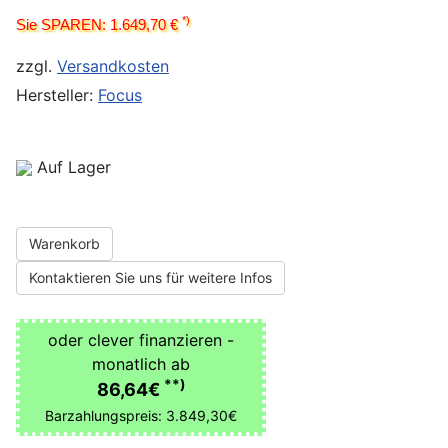
*)
Sie SPAREN: 1.649,70 €
zzgl.
Versandkosten
Hersteller:
Focus
Auf Lager
Warenkorb
Kontaktieren Sie uns für weitere Infos
oder clever finanzieren -
monatlich ab
**)
86,64€
Barzahlungspreis: 3.849,30€